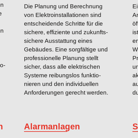
en
Die Planung und Berech­nung
Ei
e
von Elektro­installationen sind
A
entschei­dende Schritte für die
öf
on
sichere, effiziente und zukunfts­
is
sichere Ausstat­tung eines
er
Gebäudes. Eine sorgfältige und
W
profes­sionelle Planung stellt
Pr
o­
sicher, dass alle elektri­schen
u
Systeme reibungs­los funktio­
a
nieren und den indivi­duellen
au
Anforde­rungen gerecht werden.
d
n
Alarmanlagen
S