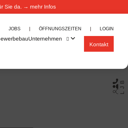
ür Sie da. →
mehr Infos
JOBS
|
ÖFFNUNGSZEITEN
|
LOGIN
ewerbebau
Unternehmen

Kontakt

Be
a
ung & Kon

Jobangebo

Log