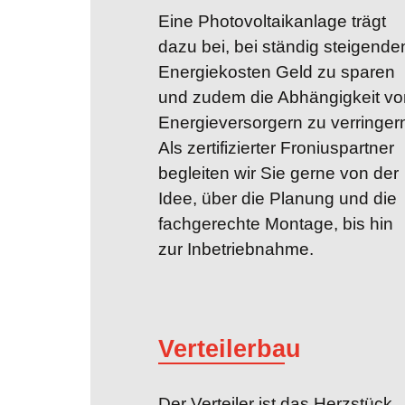
Eine Photovoltaik­anlage trägt
dazu bei, bei ständig steigende
Energie­kosten Geld zu sparen
und zudem die Abhängig­keit vo
Energie­versorgern zu verringer
Als zertifi­zierter Fronius­partner
begleiten wir Sie gerne von der
Idee, über die Planung und die
fach­gerechte Montage, bis hin
zur Inbetrieb­nahme.
Verteilerbau
Der Verteiler ist das Herzstück