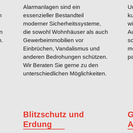
Alarmanlagen sind ein
Um
n
essenzieller Bestandteil
ku
moderner Sicherheits­systeme,
wi
n
die sowohl Wohn­häuser als auch
Au
n.
Gewerbe­immobilien vor
sc
Einbrüchen, Vandalismus und
mö
anderen Bedrohungen schützen.
pa
Wir Beraten Sie gerne zu den
unter­schiedlichen Möglich­keiten.
Blitzschutz und
G
Erdung
A