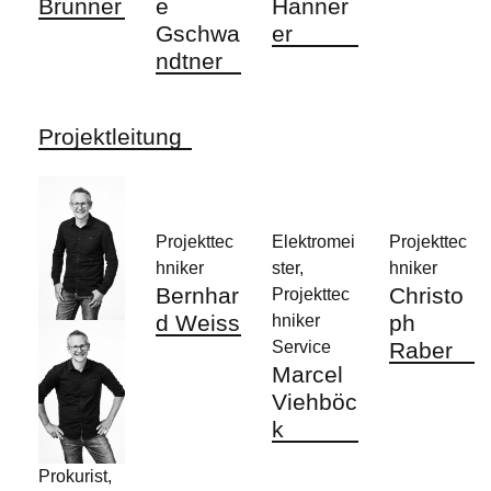
Brunner
e
Hanner
Gschwa
er
ndtner
Projektleitung
Projekttec
Elektromei
Projekttec
hniker
ster,
hniker
Bernhar
Christo
Projekttec
d Weiss
ph
hniker
Service
Raber
Marcel
Viehböc
k
Prokurist,