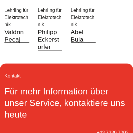
Lehrling für
Lehrling für
Lehrling für
Elektrotech
Elektrotech
Elektrotech
nik
nik
nik
Valdrin
Philipp
Abel
Pecaj
Eckerst
Buja
orfer
Kontakt
Für mehr Information über
unser Service, kontaktiere uns
heute
+43 7230 7203