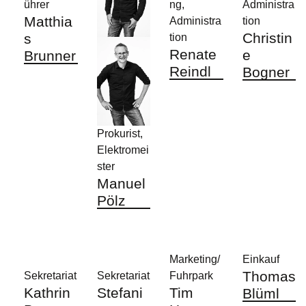
ührer
ng,
Administra
Matthia
Administra
tion
Christin
s
tion
Renate
e
Brunner
Reindl
Bogner
Prokurist,
Elektromei
ster
Manuel
Pölz
Marketing/
Einkauf
Thomas
Sekretariat
Sekretariat
Fuhrpark
Kathrin
Stefani
Tim
Blüml