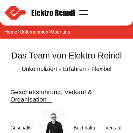
Wohnbau
Home

Unternehmen

Über uns
Privatbau
Gewerbebau
Unternehmen
Das Team von Elektro Reindl
Referenzen
Kontakt
Unkompliziert - Erfahren - Flexibel
Über uns
News
Jobs
Team
Geschäftsführung, Verkauf &
Öffnungszeiten
Organisation
Login
Team-Spirit
Geschäftsf
Buchhaltu
Verkauf,