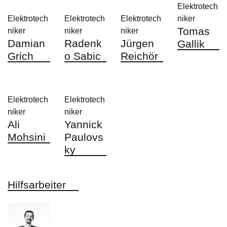
Elektrotech
Elektrotech
Elektrotech
Elektrotech
niker
Tomas
niker
niker
niker
Damian
Radenk
Jürgen
Gallik
Grich
o Sabic
Reichör
Elektrotech
Elektrotech
niker
niker
Ali
Yannick
Mohsini
Paulovs
ky
Hilfsarbeiter