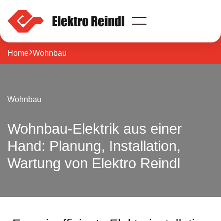
Wohnbau
Home

Wohnbau
Privatbau
Gewerbebau
Unternehmen
Referenzen
Wohnbau
Kontakt
Über uns
Wohnbau-Elektrik aus einer
News
Hand: Planung, Installation,
Jobs
Team
Öffnungszeiten
Wartung von Elektro Reindl
Login
Team-Spirit